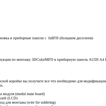
ановка в приборные панели с fullFIS (большим дисплеем)
рукция по монтажу 3DColorMFD в приборную панель AUDI A4 
сной коробке вы получите все что необходимо для модификаци
и.
та модуля (modul main board)
плей (LCD)
вод для монтажа (wire for soldering)