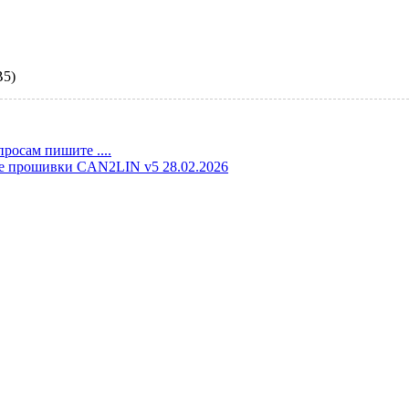
B5)
росам пишите ....
е прошивки CAN2LIN v5 28.02.2026