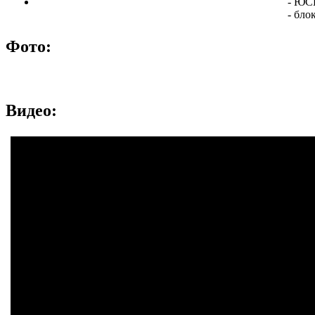
- ЮСБ
- бло
Фото:
Видео: