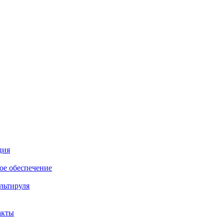
ция
е обеспечение
льтируля
акты