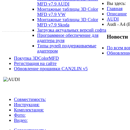
Вы здесь:
MFD v7.9 AUDI
Главная
Монтажные таблицы 3D Color
Описание
MFD v7.9 VW
AUDI
Монтажные таблицы 3D Color
Audi - A4 (
MFD v7.9 Skoda
Загрузка актуальных версий софта
Программное обеспечение для
Новости
адаптера руля
Типы рулей поддерживаемые
По всем воп
адаптером
Обновлени
Покупка 3DColorMFD
Регистрация на сайте
Обновление прошивки CAN2LIN v5
Совместимость:
Инструкция:
Комплектация:
Фото:
Видео: