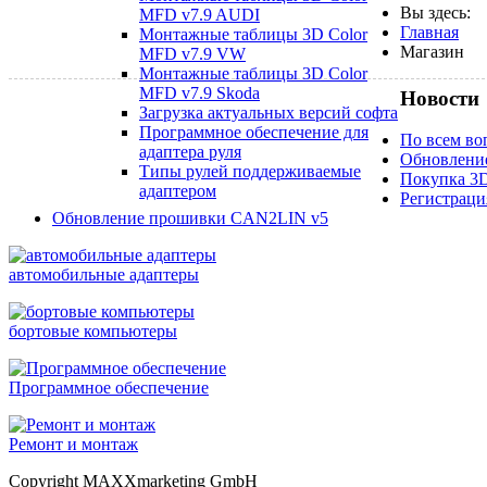
Вы здесь:
MFD v7.9 AUDI
Главная
Монтажные таблицы 3D Color
Магазин
MFD v7.9 VW
Монтажные таблицы 3D Color
MFD v7.9 Skoda
Новости
Загрузка актуальных версий софта
Программное обеспечение для
По всем воп
адаптера руля
Обновлени
Типы рулей поддерживаемые
Покупка 3
адаптером
Регистраци
Обновление прошивки CAN2LIN v5
автомобильные адаптеры
бортовые компьютеры
Программное обеспечение
Ремонт и монтаж
Copyright MAXXmarketing GmbH