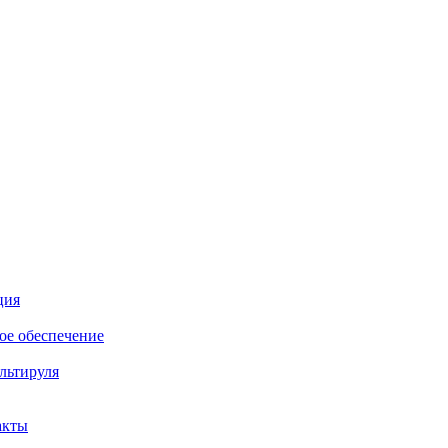
ция
е обеспечение
льтируля
акты