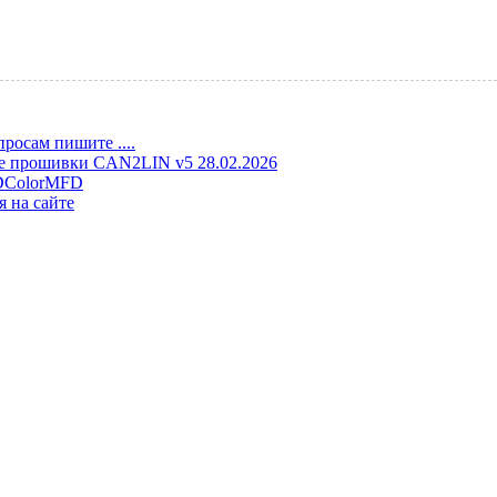
росам пишите ....
е прошивки CAN2LIN v5 28.02.2026
DColorMFD
я на сайте