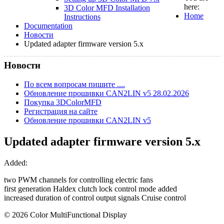
here:
3D Color MFD Installation
Home
Instructions
Documentation
Новости
Updated adapter firmware version 5.x
Новости
По всем вопросам пишите ....
Обновление прошивки CAN2LIN v5 28.02.2026
Покупка 3DColorMFD
Регистрация на сайте
Обновление прошивки CAN2LIN v5
Updated adapter firmware version 5.x
Added:
two PWM channels for controlling electric fans
first generation Haldex clutch lock control mode added
increased duration of control output signals Cruise control
© 2026 Color MultiFunctional Display