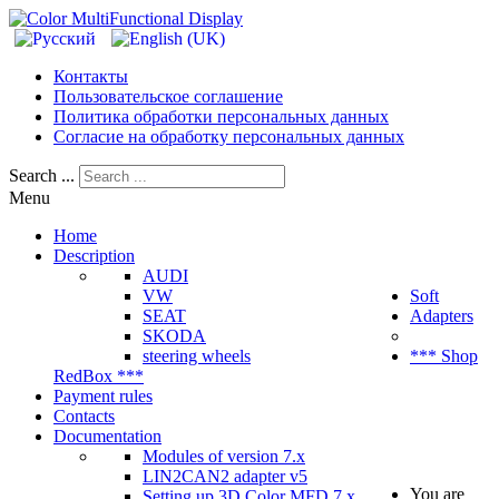
Контакты
Пользовательское соглашение
Политика обработки персональных данных
Согласие на обработку персональных данных
Search ...
Menu
Home
Description
AUDI
VW
Soft
SEAT
Adapters
SKODA
steering wheels
*** Shop
RedBox ***
Payment rules
Contacts
Documentation
Modules of version 7.x
LIN2CAN2 adapter v5
You are
Setting up 3D Color MFD 7.x