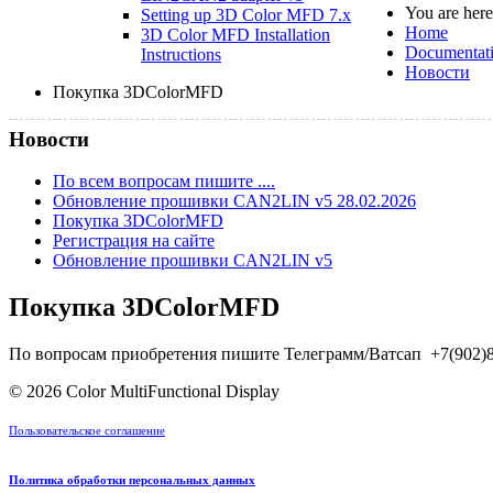
You are her
Setting up 3D Color MFD 7.x
Home
3D Color MFD Installation
Documentat
Instructions
Новости
Покупка 3DColorMFD
Новости
По всем вопросам пишите ....
Обновление прошивки CAN2LIN v5 28.02.2026
Покупка 3DColorMFD
Регистрация на сайте
Обновление прошивки CAN2LIN v5
Покупка 3DColorMFD
По вопросам приобретения пишите Телеграмм/Ватсап +7(902
© 2026 Color MultiFunctional Display
Пользовательское соглашение
Политика обработки персональных данных