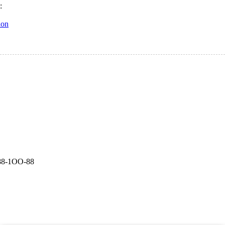
e:
ion
)88-1ОО-88