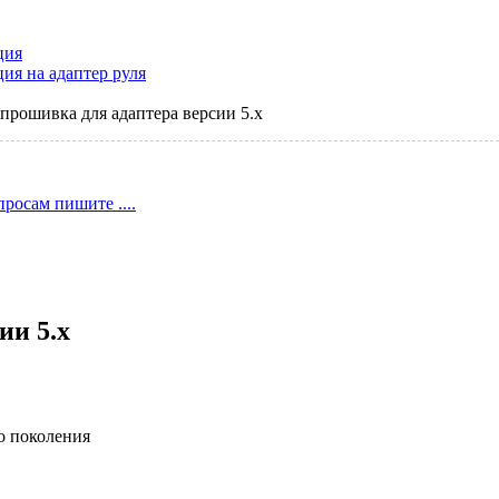
ция
ия на адаптер руля
прошивка для адаптера версии 5.x
росам пишите ....
ии 5.x
 поколения