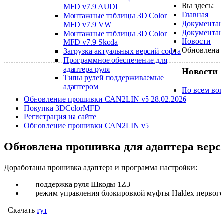
Вы здесь:
MFD v7.9 AUDI
Главная
Монтажные таблицы 3D Color
Документа
MFD v7.9 VW
Документац
Монтажные таблицы 3D Color
Новости
MFD v7.9 Skoda
Обновлена 
Загрузка актуальных версий софта
Программное обеспечение для
адаптера руля
Новости
Типы рулей поддерживаемые
адаптером
По всем воп
Обновление прошивки CAN2LIN v5 28.02.2026
Покупка 3DColorMFD
Регистрация на сайте
Обновление прошивки CAN2LIN v5
Обновлена прошивка для адаптера верс
Доработаны прошивка адаптера и программа настройки:
поддержка руля Шкоды 1Z3
режим управления блокировкой муфты Нaldex первого
Скачать
тут