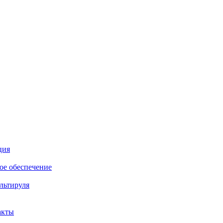
ция
е обеспечение
льтируля
акты