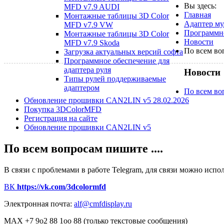
Вы здесь:
MFD v7.9 AUDI
Главная
Монтажные таблицы 3D Color
Адаптер му
MFD v7.9 VW
Программно
Монтажные таблицы 3D Color
Новости
MFD v7.9 Skoda
По всем воп
Загрузка актуальных версий софта
Программное обеспечение для
адаптера руля
Новости
Типы рулей поддерживаемые
адаптером
По всем воп
Обновление прошивки CAN2LIN v5 28.02.2026
Покупка 3DColorMFD
Регистрация на сайте
Обновление прошивки CAN2LIN v5
По всем вопросам пишите ....
В связи с проблемами в работе Telegram, для связи можно исп
ВК
https://vk.com/3dcolormfd
Электронная почта:
alf@cmfdisplay.ru
MAX +7 9o2 88 1oo 88 (только текстовые сообщения)