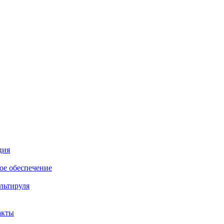
ция
е обеспечение
льтируля
акты