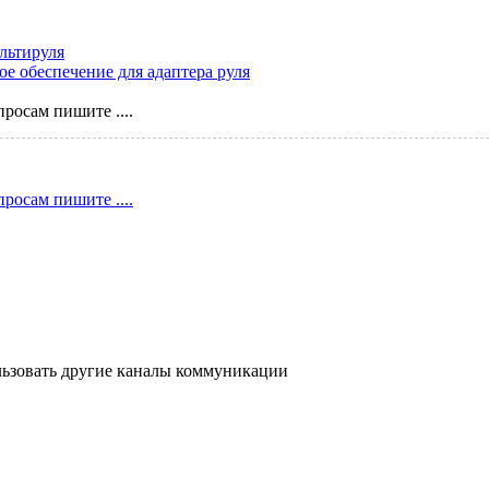
льтируля
е обеспечение для адаптера руля
росам пишите ....
росам пишите ....
ользовать другие каналы коммуникации