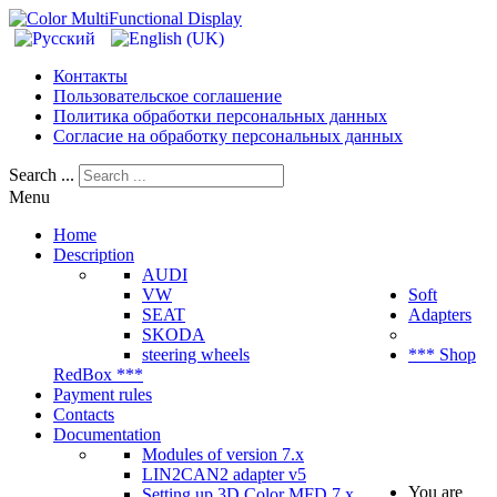
Контакты
Пользовательское соглашение
Политика обработки персональных данных
Согласие на обработку персональных данных
Search ...
Menu
Home
Description
AUDI
VW
Soft
SEAT
Adapters
SKODA
steering wheels
*** Shop
RedBox ***
Payment rules
Contacts
Documentation
Modules of version 7.x
LIN2CAN2 adapter v5
You are
Setting up 3D Color MFD 7.x