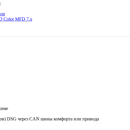
e:
ion
3D Color MFD 7.x
жиме
ов) DSG через CAN шины комфорта или привода