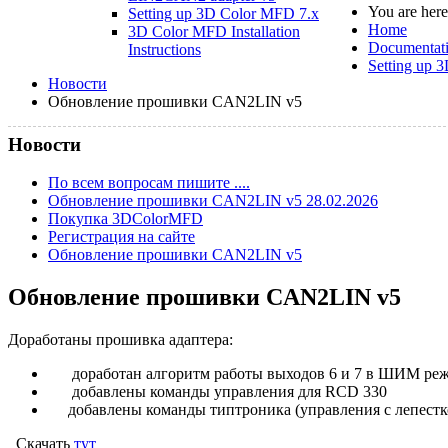
You are her
Setting up 3D Color MFD 7.x
Home
3D Color MFD Installation
Documentat
Instructions
Setting up 
Новости
Обновление прошивки CAN2LIN v5
Новости
По всем вопросам пишите ....
Обновление прошивки CAN2LIN v5 28.02.2026
Покупка 3DColorMFD
Регистрация на сайте
Обновление прошивки CAN2LIN v5
Обновление прошивки CAN2LIN v5
Доработаны прошивка адаптера:
доработан алгоритм работы выходов 6 и 7 в ШИМ ре
добавлены команды управления для RCD 330
добавлены команды типтроника (управления c лепестк
Скачать
тут